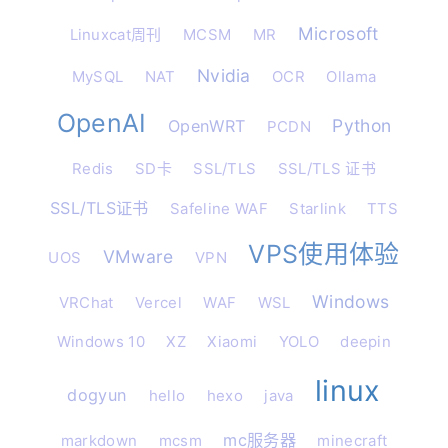
Microsoft
Linuxcat周刊
MCSM
MR
Nvidia
MySQL
NAT
OCR
Ollama
OpenAI
Python
OpenWRT
PCDN
Redis
SD卡
SSL/TLS
SSL/TLS 证书
SSL/TLS证书
Safeline WAF
Starlink
TTS
VPS使用体验
VMware
UOS
VPN
Windows
VRChat
Vercel
WAF
WSL
Windows 10
XZ
Xiaomi
YOLO
deepin
linux
dogyun
hello
hexo
java
mc服务器
markdown
mcsm
minecraft