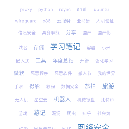
shell
proxy
python
rsync
ubuntu
云服务
wireguard
x86
亚马逊
人机验证
分享
信息安全
具身职能
国产
国产化
学习笔记
存储
域名
容器
小米
工具
年度总结
开源
嵌入式
强化学习
微软
恶意程序
恶意软件
愚人节
我的世界
旅游
旅拍
摄影
手表
教程
数据安全
机器人
无人机
星空云
机械键盘
比特币
游记
爬虫
游戏
漏洞
知乎
社会熵
网络安全
红警
网易云音乐
网络