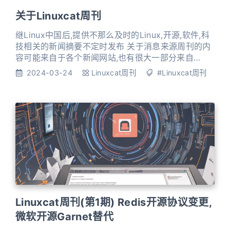
一份年度报
关于Linuxcat周刊
继Linux中国后,提供不那么及时的Linux,开源,软件,科
技相关的新闻摘要不定时发布 关于消息来源周刊的内
容可能来自于各个新闻网站,也有很大一部分来自
Telegram频道的摘要,甚至可能全篇都使用Telegram
2024-03-24
Linuxcat周刊
#Linuxcat周刊
频道的摘要以下是一些Telegram新闻频道(一个小提
醒：不要看tg频道的评论区，大部分评论都是毫无营
养的，因为众所周知的原因，这种频道有很多反社会
人士发评论，他们在相关领域啥都不了解
Linuxcat周刊(第1期) Redis开源协议变更,
微软开源Garnet替代