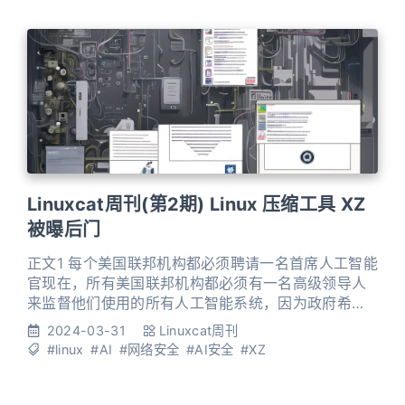
Linuxcat周刊(第2期) Linux 压缩工具 XZ
被曝后门
正文1 每个美国联邦机构都必须聘请一名首席人工智能
官现在，所有美国联邦机构都必须有一名高级领导人
来监督他们使用的所有人工智能系统，因为政府希望
确保人工智能在公共服务中的使用仍然安全。副总统
2024-03-31
Linuxcat周刊
卡玛拉·哈里斯（Kamala Harris）在与记者的简报会
#linux
#AI
#网络安全
#AI安全
#XZ
上宣布了新的管理和预算办公室（OMB）指南，并表
示各机构还必须建立人工智能治理委员会，以协调该
机构内如何使用人工智能。各机构还必须向OMB提交