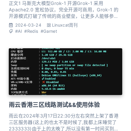
正文1 马斯克大模型Grok-1 开源Grok-1 采用
Apache2.0 宽松协议，完全开源可商用，Grok-1 的
开源模式打破了传统的商业壁垒，让更多人能够参与
到 AI 的发展中来。Grok-1 的参数的数量达到了惊人
2024-03-24
Linuxcat周刊
的 3140 亿，它的上下文窗口达到了 8912 个
#AI
#Redis
#Garnet
tokens，大约相当于 4000 个汉字,一些技术人员对
314B 参数的 Grok-1 需要的配置表示好奇，根据他们
的
雨云香港三区线路测试&&使用体验
雨云在2024年3月17日22:30分左右突然上架了香港
三区服务器(这上的也太不是时候了,我都上床睡觉了
2333333)由于上的太晚了,所以没有第一时间买到机