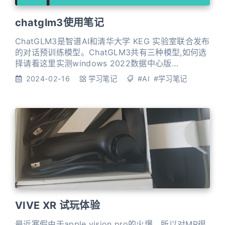
chatglm3使用笔记
ChatGLM3是智谱AI和清华大学 KEG 实验室联合发布
的对话预训练模型。ChatGLM3共有三种模型,如何选
择请看这里实测windows 2022数据中心版
+CUDA12.2+全部环境+anaconda+ChatGLM3-6b
2024-02-16
学习笔记
#AI
#学习笔记
模型大约需要85G空间如果你没有GPU,那么可以来启
智白嫖(真的白嫖,想充钱都充不了的,从前面的链接注
册可以获得100积分,100积分在启智可以用11个小时
A100,不
VIVE XR 试玩体验
最近寒假由于apple vision pro的火爆，所以对MR很