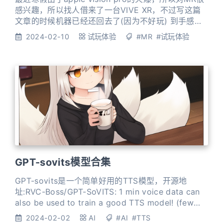
感兴趣，所以找人借来了一台VIVE XR，不过写这篇
文章的时候机器已经还回去了(因为不好玩) 到手感觉
到手时还是把原装盒子一块借给我了，装的也很整齐
2024-02-10
试玩体验
#MR
#试玩体验
(看得出来这玩意不好玩)，包装盒里有两个手柄,一坨
电池,一个主体,几根线以及废纸若干。本体还是挺重
的,虽然可以把电池部分拆掉,将前半部分当眼睛戴,但
这样中心靠前,感觉好像马上就要掉下来一样
GPT-sovits模型合集
GPT-sovits是一个简单好用的TTS模型，开源地
址:RVC-Boss/GPT-SoVITS: 1 min voice data can
also be used to train a good TTS model! (few
shot voice cloning)运行这些模型不需要太大的显存,
2024-02-02
AI
#AI
#TTS