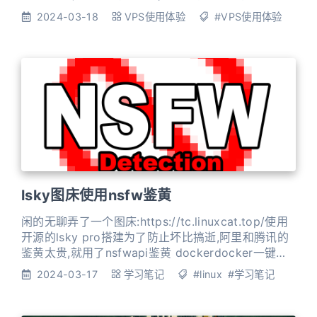
器,不过也根据群友提供的测试信息在雨云论坛做了粗
2024-03-18
VPS使用体验
#VPS使用体验
略的总结于是我在第二天上午试用了一台高配版来测
试以下(感冒在家,结果班主任开的网课直播还没声
233333) 配置信息CPU均为EPYC7702,带宽均为上
下对等,硬盘免费30G,可自己加,带宽单
lsky图床使用nsfw鉴黄
闲的无聊弄了一个图床:https://tc.linuxcat.top/使用
开源的lsky pro搭建为了防止坏比搞逝,阿里和腾讯的
鉴黄太贵,就用了nsfwapi鉴黄 dockerdocker一键安
装 1docker run -p 3000:3000
2024-03-17
学习笔记
#linux
#学习笔记
ghcr.io/arnidan/nsfw-api:latest 如果你机器在国内,
拉不动镜像: 1docker run -p 3000:3000 r