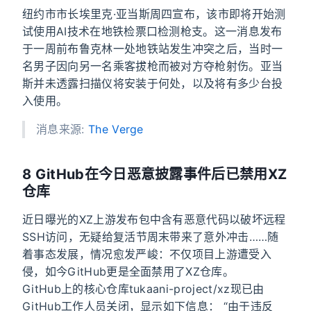
纽约市市长埃里克·亚当斯周四宣布，该市即将开始测
试使用AI技术在地铁检票口检测枪支。这一消息发布
于一周前布鲁克林一处地铁站发生冲突之后，当时一
名男子因向另一名乘客拔枪而被对方夺枪射伤。亚当
斯并未透露扫描仪将安装于何处，以及将有多少台投
入使用。
消息来源:
The Verge
8 GitHub在今日恶意披露事件后已禁用XZ
仓库
近日曝光的XZ上游发布包中含有恶意代码以破坏远程
SSH访问，无疑给复活节周末带来了意外冲击……随
着事态发展，情况愈发严峻：不仅项目上游遭受入
侵，如今GitHub更是全面禁用了XZ仓库。
GitHub上的核心仓库tukaani-project/xz现已由
GitHub工作人员关闭，显示如下信息： “由于违反