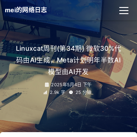
mei的网络日志
Linuxcat周刊(第34期) 微软30%代
码由AI生成，Meta计划明年半数AI
模型由AI开发
2025年5月4日 下午
2.9k 字
25 分钟