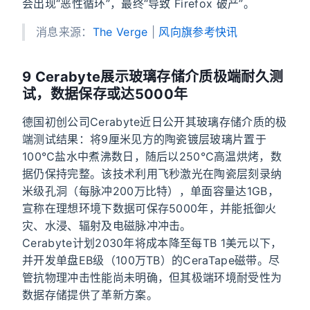
会出现“恶性循环”，最终“导致 Firefox 破产”。
消息来源：
The Verge
|
风向旗参考快讯
9 Cerabyte展示玻璃存储介质极端耐久测
试，数据保存或达5000年
德国初创公司Cerabyte近日公开其玻璃存储介质的极
端测试结果：将9厘米见方的陶瓷镀层玻璃片置于
100℃盐水中煮沸数日，随后以250℃高温烘烤，数
据仍保持完整。该技术利用飞秒激光在陶瓷层刻录纳
米级孔洞（每脉冲200万比特），单面容量达1GB，
宣称在理想环境下数据可保存5000年，并能抵御火
灾、水浸、辐射及电磁脉冲冲击。
Cerabyte计划2030年将成本降至每TB 1美元以下，
并开发单盘EB级（100万TB）的CeraTape磁带。尽
管抗物理冲击性能尚未明确，但其极端环境耐受性为
数据存储提供了革新方案。