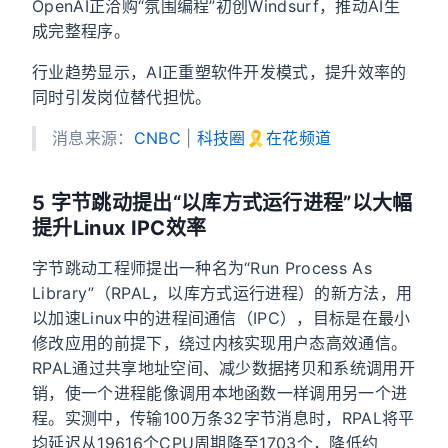
OpenAI正洽购“氛围编程”初创Windsurf，推动AI生
成完整程序。
行业趋势显示，AI正重塑软件开发模式，提升效率的
同时引发岗位替代担忧。
消息来源：
CNBC
|
科技圈🎗在花频道
5 字节跳动提出“以库方式运行进程”以大幅
提升Linux IPC效率
字节跳动工程师提出一种名为“Run Process As
Library”（RPAL，以库方式运行进程）的新方法，用
以加速Linux中的进程间通信（IPC），目标是在最小
修改应用的前提下，绕过内核实现用户态高效通信。
RPAL通过共享地址空间、减少数据拷贝和系统调用开
销，使一个进程能像调用本地函数一样调用另一个进
程。实测中，传输100万条32字节消息时，RPAL将平
均延迟从19616个CPU周期降至1703个，降低约