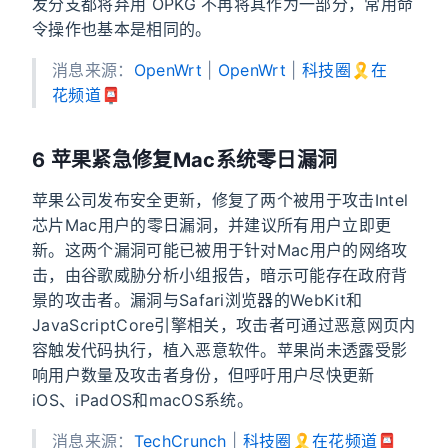
发分支都将弃用 OPKG 不再将其作为一部分，常用命
令操作也基本是相同的。
消息来源：
OpenWrt
|
OpenWrt
|
科技圈🎗在
花频道📮
6 苹果紧急修复Mac系统零日漏洞
苹果公司发布安全更新，修复了两个被用于攻击Intel
芯片Mac用户的零日漏洞，并建议所有用户立即更
新。这两个漏洞可能已被用于针对Mac用户的网络攻
击，由谷歌威胁分析小组报告，暗示可能存在政府背
景的攻击者。漏洞与Safari浏览器的WebKit和
JavaScriptCore引擎相关，攻击者可通过恶意网页内
容触发代码执行，植入恶意软件。苹果尚未透露受影
响用户数量及攻击者身份，但呼吁用户尽快更新
iOS、iPadOS和macOS系统。
消息来源：
TechCrunch
|
科技圈🎗在花频道📮