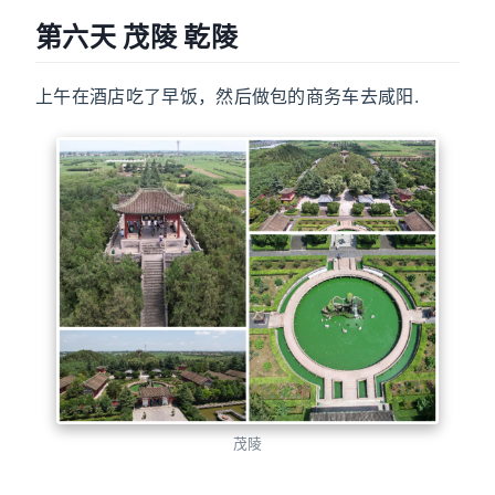
第六天 茂陵 乾陵
上午在酒店吃了早饭，然后做包的商务车去咸阳.
茂陵