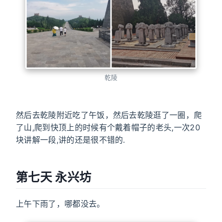
乾陵
然后去乾陵附近吃了午饭，然后去乾陵逛了一圈，爬
了山,爬到快顶上的时候有个戴着帽子的老头,一次20
块讲解一段,讲的还是很不错的.
第七天 永兴坊
上午下雨了，哪都没去。