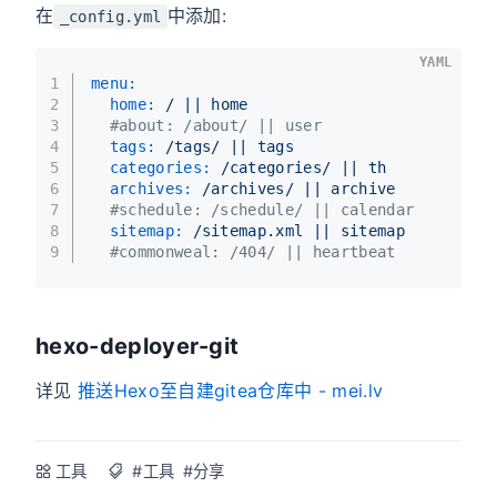
在
中添加:
_config.yml
YAML
1
menu:
2
home:
/
||
home
3
#about: /about/ || user
4
tags:
/tags/
||
tags
5
categories:
/categories/
||
th
6
archives:
/archives/
||
archive
7
#schedule: /schedule/ || calendar
8
sitemap:
/sitemap.xml
||
sitemap
9
#commonweal: /404/ || heartbeat
hexo-deployer-git
详见
推送Hexo至自建gitea仓库中 - mei.lv
工具
#工具
#分享