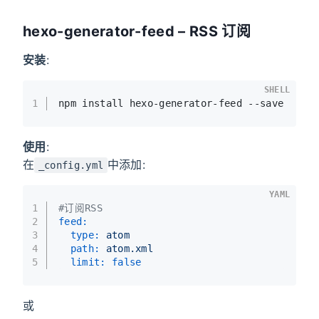
hexo-generator-feed – RSS 订阅
安装
:
SHELL
1
npm install hexo-generator-feed --save
使用
:
在
中添加:
_config.yml
YAML
1
#订阅RSS
2
feed:
3
type:
atom
4
path:
atom.xml
5
limit:
false
或