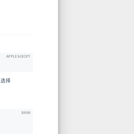
APPLESCRIPT
以选择
BASH