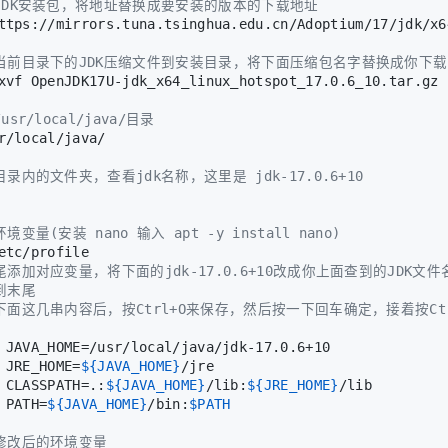
载JDK安装包，将地址替换成要安装的版本的下载地址
ttps://mirrors.tuna.tsinghua.edu.cn/Adoptium/17/jdk/x6
压当前目录下的JDK压缩文件到安装目录，将下面压缩包名字替换成你下
xvf OpenJDK17U-jdk_x64_linux_hotspot_17.0.6_10.tar.gz 
usr/local/java/目录
r/local/java/
目录内的文件夹，查看jdk名称，这里是 jdk-17.0.6+10
境变量(安装 nano 输入 apt -y install nano)
etc/profile
尾添加对应变量，将下面的jdk-17.0.6+10改成你上面查到的JDK文件
到末尾
下面这几串内容后，按Ctrl+O来保存，然后按一下回车确定，接着按Ctr
 JAVA_HOME=/usr/local/java/jdk-17.0.6+10
 JRE_HOME=
${JAVA_HOME}
/jre
 CLASSPATH=.:
${JAVA_HOME}
/lib:
${JRE_HOME}
/lib
 PATH=
${JAVA_HOME}
/bin:
$PATH
用修改后的环境变量