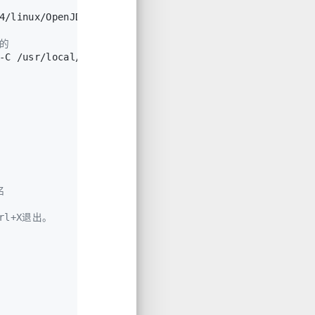
4/linux/OpenJDK17U-jdk_x64_linux_hotspot_17.0.6_10.ta
载的
-C /usr/local/java/
名
l+X退出。