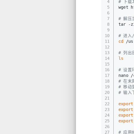
4
# 下
5
wget h
6
7
# 解
8
tar -z
9
10
# 进入/
11
cd
 /us
12
13
# 列出
14
ls
15
16
# 设置环
17
nano /
18
# 在末
19
# 移动
20
# 输入
21
22
export
23
export
24
export
25
export
26
27
# 应