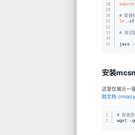
28
source
29
30
# 软链
31
ln
 -sf
32
33
# 测试是
34
35
java -
安装mcs
这里仅展示一键
助文档 (
imlazy
1
# 安装完成
2
wget -q