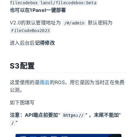
filecodebox lanol/filecodebox:beta
也可以在1Panel一键部署
V2.0的默认管理地址为
默认密码为
/#/admin
FileCodeBox2023
进入后台后
记得修改
S3配置
这里使用的是
雨云
的ROS，用它是因为当时正在免费
公测。
如下图填写
注意：API端点前要加“
” ，末尾不能加“
https://
”
/