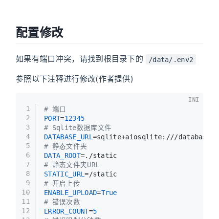
配置修改
如果有端口冲突，请找到根目录下的
/data/.env2
参照以下注释进行修改(作者提供)
INI
1
# 端口
2
PORT
=
12345
3
# Sqlite数据库文件
4
DATABASE_URL
=sqlite+aiosqlite:///database.d
5
# 静态文件夹
6
DATA_ROOT
=./static
7
# 静态文件夹URL
8
STATIC_URL
=/static
9
# 开启上传
10
ENABLE_UPLOAD
=
True
11
# 错误次数
12
ERROR_COUNT
=
5